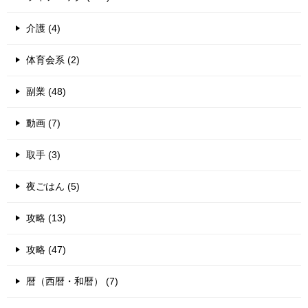
介護 (4)
体育会系 (2)
副業 (48)
動画 (7)
取手 (3)
夜ごはん (5)
攻略 (13)
攻略 (47)
暦（西暦・和暦） (7)