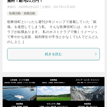
無料！給与21万円！
更新日：
2020年3月22日
公開日：
2017年11月18日
転職活動・就職活動
歌舞伎町といったら週刊少年ジャンプで連載していた「銀
魂」を連想してしまう私。 そんな歌舞伎町には、ホストク
ラブが結構あります。 私のホストクラブで働くイメージっ
て華やかな反面、福利厚生や手当とかなくて1人でどんどん
のし上 […]
続きを読む