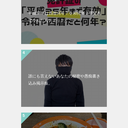
平成35年は西暦何年？令和何年？早見表
でかんたんチェック
誰にも言えないあなたの秘密や愚痴書き
込み掲示板。