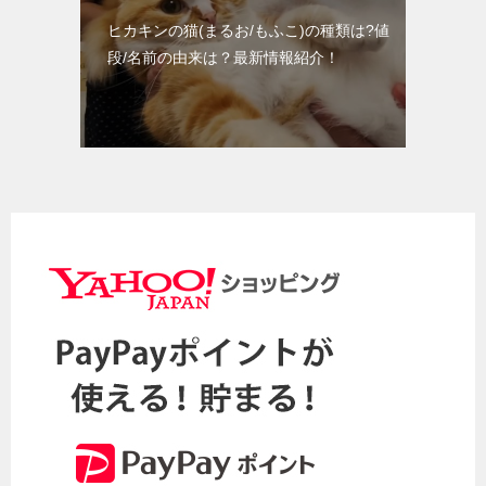
ヒカキンの猫(まるお/もふこ)の種類は?値
段/名前の由来は？最新情報紹介！