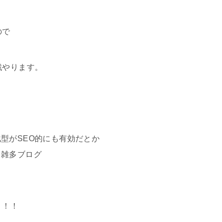
ので
戦やります。
型がSEO的にも有効だとか
く雑多ブログ
！
！！！