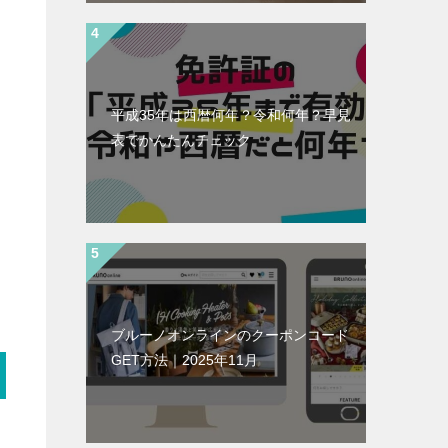
平成35年は西暦何年？令和何年？早見
表でかんたんチェック
ブルーノオンラインのクーポンコード
GET方法｜2025年11月