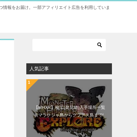
つ情報をお届け。一部アフィリエイト広告を利用していま
人気記事
【MHXR】秘宝(発見物)入手場所一覧
表マラクジャ島からクプアス島まで!