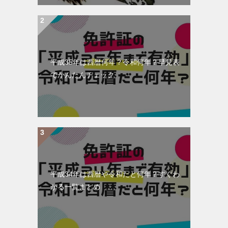
平成35年は西暦何年？令和何年？早見表
でかんたんチェック
平成34年は西暦や令和だと何年？すぐわ
かる一覧まとめ