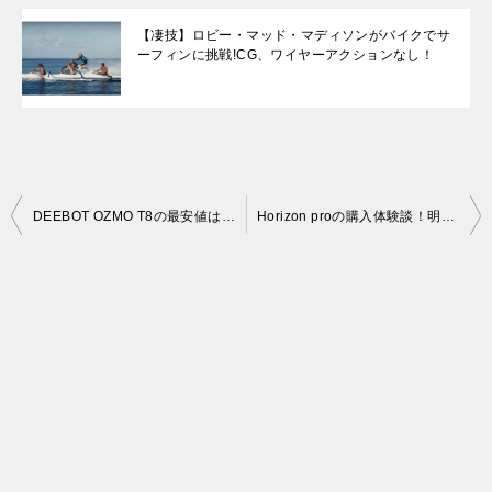
【凄技】ロビー・マッド・マディソンがバイクでサ
ーフィンに挑戦!CG、ワイヤーアクションなし！
投
DEEBOT OZMO T8の最安値はAmazonだった！期間限定価格
Horizon proの購入体験談！明るさ・大きさチェックしてみた
稿
ナ
ビ
ゲ
ー
シ
ョ