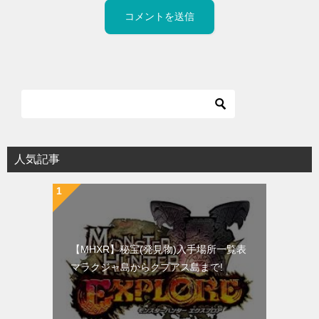
人気記事
【MHXR】秘宝(発見物)入手場所一覧表
マラクジャ島からクプアス島まで!