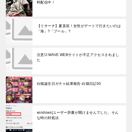
料配信中！
【リサーチ】夏直前！女性がデートで行きたいのは
「海」?「プール」?
注意!J-WAVE WEBサイトが不正アクセスされまし
た
白猫誕生日ガチャ結果報告-白猫日記50
windows|ユーザー辞書が開けませんでした。そん
な時の対処法