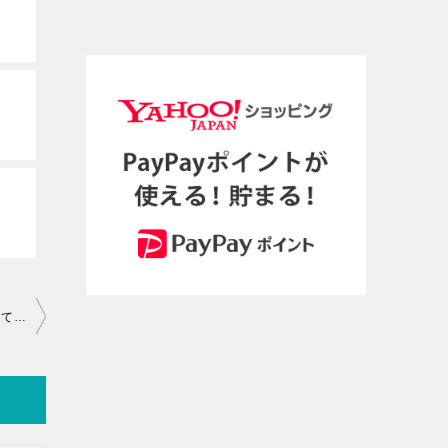
東京|誕生日月にポケモンセンター行って、かごいっぱい商品を買ってみた！！！