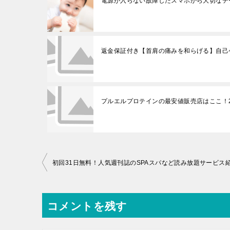
電源が入らない故障したスマホから大切なデ
返金保証付き【首肩の痛みを和らげる】自己
プルエルプロテインの最安値販売店はここ！2
投
初回31日無料！人気週刊誌のSPAスパなど読み放題サービス
稿
ナ
コメントを残す
ビ
ゲ