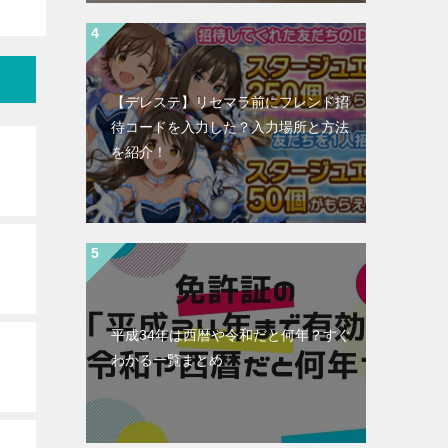
【デレステ】リセマラ前にフレンド招
待コードを入力した？入力場所と方法
を紹介！
平成34年は西暦や令和だと何年？すぐ
わかる一覧まとめ