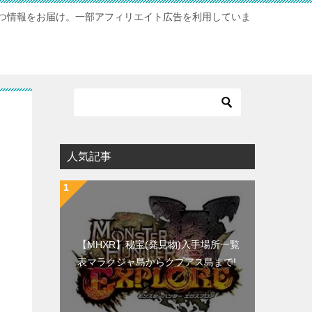
つ情報をお届け。一部アフィリエイト広告を利用していま
人気記事
【MHXR】秘宝(発見物)入手場所一覧
表マラクジャ島からクプアス島まで!