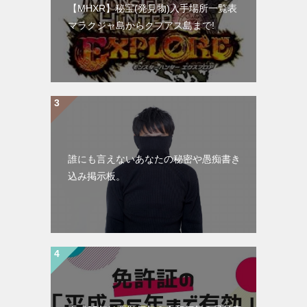
【MHXR】秘宝(発見物)入手場所一覧表
マラクジャ島からクプアス島まで!
誰にも言えないあなたの秘密や愚痴書き
込み掲示板。