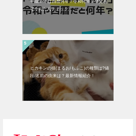
平成35年は西暦何年？令和何年？早見表
でかんたんチェック
ヒカキンの猫(まるお/もふこ)の種類は?値
段/名前の由来は？最新情報紹介！