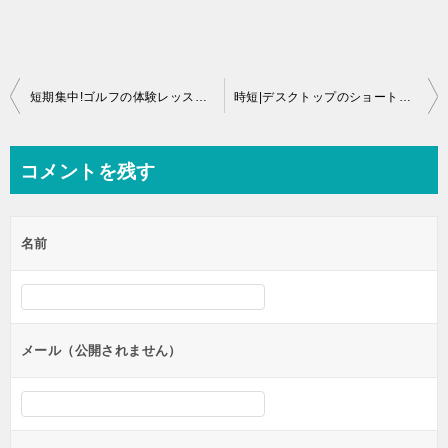
投
短期集中!ゴルフの体験レッスンするならライザップで決まり！！
時短|デスクトップのショートカットを綺麗にまとめる方法|windows
稿
ナ
コメントを残す
ビ
ゲ
名前
ー
シ
ョ
ン
メール（公開されません）