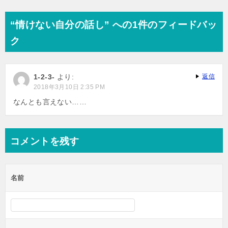
稿
ナ
“情けない自分の話し” への1件のフィードバッ
ビ
ク
ゲ
ー
1-2-3-
より:
返信
シ
2018年3月10日 2:35 PM
ョ
なんとも言えない……
ン
コメントを残す
名前