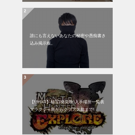
誰にも言えないあなたの秘密や愚痴書き
込み掲示板。
【MHXR】秘宝(発見物)入手場所一覧表
マラクジャ島からクプアス島まで!