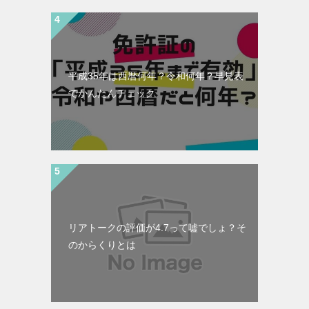
平成35年は西暦何年？令和何年？早見表
でかんたんチェック
リアトークの評価が4.7って嘘でしょ？そ
のからくりとは