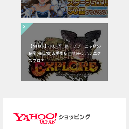
【MHXR】トリプー島・ププーニャ島の
秘宝(発見物)入手場所一覧!モンハンエク
スプロア