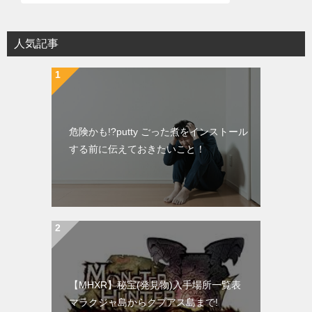
人気記事
危険かも!?putty ごった煮をインストール
する前に伝えておきたいこと！
【MHXR】秘宝(発見物)入手場所一覧表
マラクジャ島からクプアス島まで!