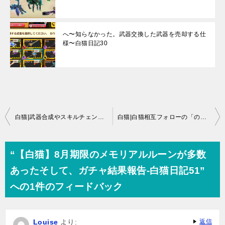
へ〜知らなかった。武器交換した武器を売却する仕
様〜白猫日記30
投
白猫|武器合成やスキルチェンジで付くスキル一覧まとめ
白猫|白猫相互フォローの「のどか相互」をうまく回す方法
稿
ナ
“【白猫】8月期限のメモリアルルーンが多数
ビ
あったそして、ガチャ結果報告-白猫日記51”
ゲ
への1件のフィードバック
ー
シ
Louise
より:
返信