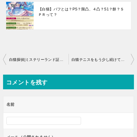
【白猫】バフとは？PS？限凸、４凸？S1？餅？Ｓ
ＰＲって？
投
白猫探偵|ミステリーランド証拠品の入手方法一覧
白猫テニスをもう少し続けてもいいかなと思った一場面_白猫日記53
稿
ナ
コメントを残す
ビ
ゲ
名前
ー
シ
ョ
ン