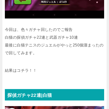
今回は、色々ガチャ回したのでご報告
白猫の探偵ガチャ22連と武器ガチャ10連
最後に白猫テニスのジュエルがやっと250個溜まったの
で回してみます。
結果はコチラ！！
探偵ガチャ22連|白猫