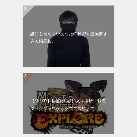
誰にも言えないあなたの秘密や愚痴書き
込み掲示板。
【MHXR】秘宝(発見物)入手場所一覧表
マラクジャ島からクプアス島まで!