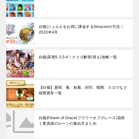
白猫|ジュエルをお得に課金するAmazonの方法｜
2023年4月
白猫|茶熊5-3,5-4！クイズ解答(答え)攻略一覧
【白猫】衰弱、毒、粘着、封印、暗闇、スロウなど
状態異常一覧
白猫|Flower of Grace(フラワーオブグレース)花咲
く竜資源のルーンの集め方まとめ