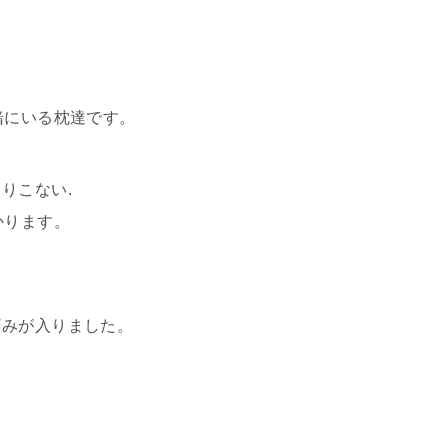
緒にいる枕達です。
りこない.
かります。
。
痛みが入りました。