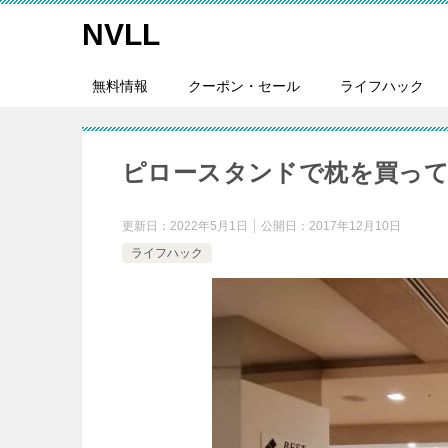
NVLL
無料情報
クーポン・セール
ライフハック
ピロースタンドで枕を買って
更新日：
2022年5月1日
公開日：
2017年12月10日
ライフハック