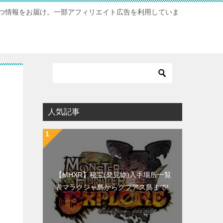
つ情報をお届け。一部アフィリエイト広告を利用していま
人気記事
【MHXR】秘宝(発見物)入手場所一覧
表マラクジャ島からクプアス島まで!