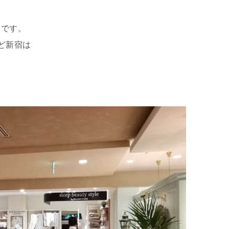
らです。
けど新宿は
。