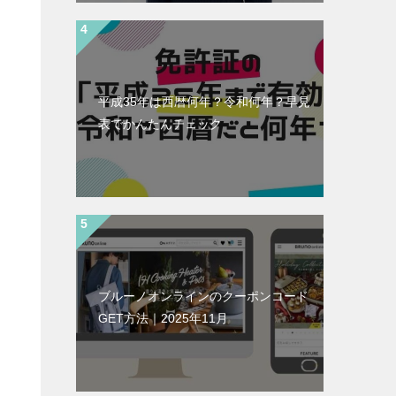
平成35年は西暦何年？令和何年？早見
表でかんたんチェック
ブルーノオンラインのクーポンコード
GET方法｜2025年11月