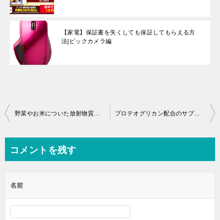
【家電】保証書を失くしても保証してもらえる方
法|ビックカメラ編
投
野菜やお米についた放射物質除去してくれる専用水『ベジセーフ』がスゴい！
プロテオグリカン配合のサプリメントの選び方
稿
ナ
コメントを残す
ビ
ゲ
名前
ー
シ