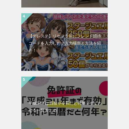
【デレステ】リセマラ前にフレンド招待
コードを入力した？入力場所と方法を紹
介！
平成34年は西暦や令和だと何年？すぐわ
かる一覧まとめ