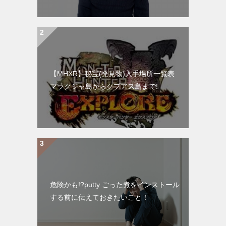
【MHXR】秘宝(発見物)入手場所一覧表
マラクジャ島からクプアス島まで!
危険かも!?putty ごった煮をインストール
する前に伝えておきたいこと！