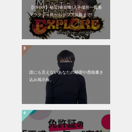
【MHXR】秘宝(発見物)入手場所一覧表
マラクジャ島からクプアス島まで!
誰にも言えないあなたの秘密や愚痴書き
込み掲示板。