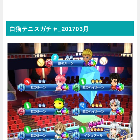
白猫テニスガチャ_201703月