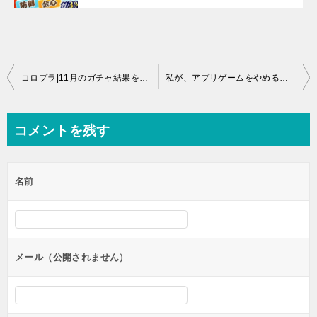
投
コロプラ|11月のガチャ結果をご報告♪
私が、アプリゲームをやめる線引き【白猫プロジェクト】の場合
稿
ナ
コメントを残す
ビ
ゲ
名前
ー
シ
ョ
ン
メール（公開されません）