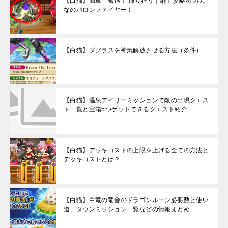
【白猫】簡単「奮迅！ 踊り狂う手綱」攻略法|みん
なのバロンファイヤー！
【白猫】ダグラスを神気解放させる方法（条件）
【白猫】温泉デイリーミッションで敵の出現クエス
ト一覧と宝箱5つゲットできるクエスト紹介
【白猫】デッキコストの上限を上げる全ての方法と
デッキコストとは？
【白猫】白竜の竜舎のドラゴンルーン必要数と使い
道、タウンミッション一覧などの情報まとめ