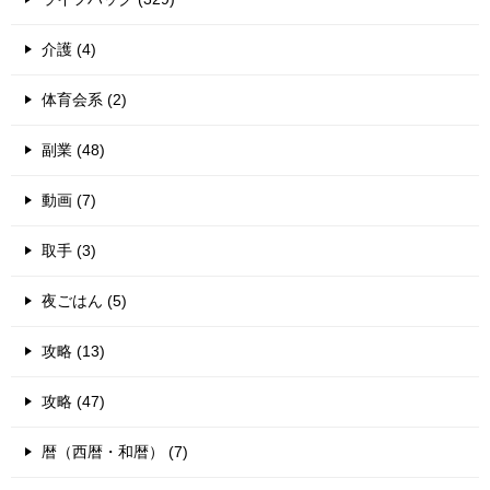
介護 (4)
体育会系 (2)
副業 (48)
動画 (7)
取手 (3)
夜ごはん (5)
攻略 (13)
攻略 (47)
暦（西暦・和暦） (7)