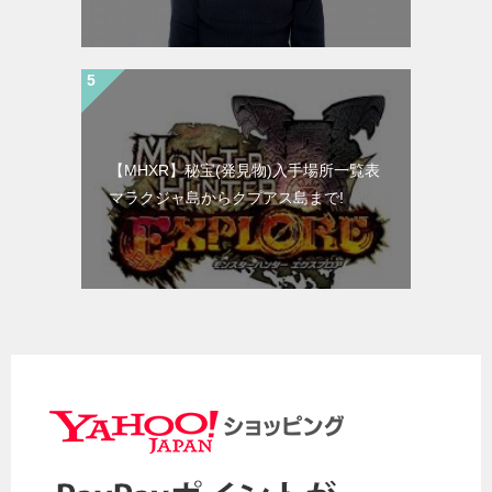
【MHXR】秘宝(発見物)入手場所一覧表
マラクジャ島からクプアス島まで!