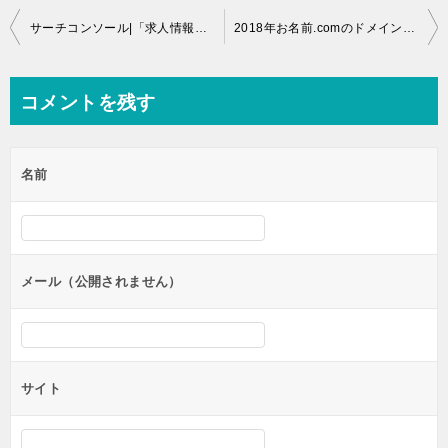
投
サーチコンソール|「求人情報」の問題が新たに検出されました。原因と解消方法は？
2018年お名前.comのドメイン契約更新から「自動更新」への行き方が複雑だったのでまとめてみた
稿
ナ
コメントを残す
ビ
ゲ
名前
ー
シ
ョ
ン
メール（公開されません）
サイト