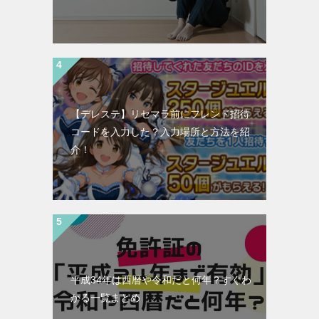
【デレステ】リセマラ前にフレンド招待
コードを入力した？入力場所と方法を紹
介！
平成34年は西暦や令和だと何年？すぐわ
かる一覧まとめ