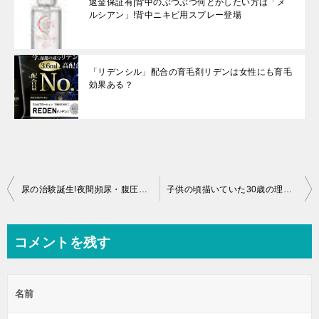
返金保証有|背中のぶつぶつ何とかしたい方は「メ
ルシアン」!背中ニキビ用スプレー登場
「リデンシル」配合の育毛剤リデンは女性にも育毛
効果ある？
投
尿の治験誕生!夜間頻尿・腹圧性尿失禁・前立腺肥大症（BPH）の治療対策!
子供の頃描いていた30歳の理想と現実を比較。
稿
ナ
コメントを残す
ビ
ゲ
名前
ー