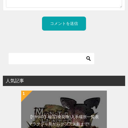
人気記事
【MHXR】秘宝(発見物)入手場所一覧表
マラクジャ島からクプアス島まで!