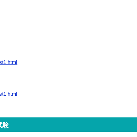
！
st1.html
st1.html
試験