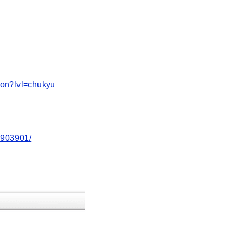
tion?lvl=chukyu
1903901/