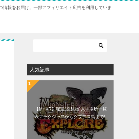
つ情報をお届け。一部アフィリエイト広告を利用していま
人気記事
【MHXR】秘宝(発見物)入手場所一覧
表マラクジャ島からクプアス島まで!