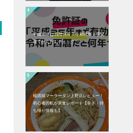
平成35年は西暦何年？令和何年？早見
表でかんたんチェック
楊国福マーラータン上野店レビュー！
初心者の私が実食レポート【辛さ・持
ち帰り情報も】