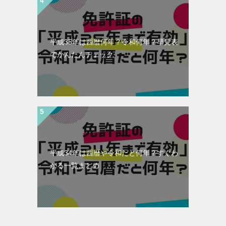
平成35年は西暦何年？令和何年？早見表
でかんたんチェック
平成34年は西暦や令和だと何年？すぐわ
かる一覧まとめ