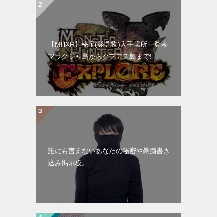
【MHXR】秘宝(発見物)入手場所一覧表
マラクジャ島からクプアス島まで!
誰にも言えないあなたの秘密や愚痴書き
込み掲示板。