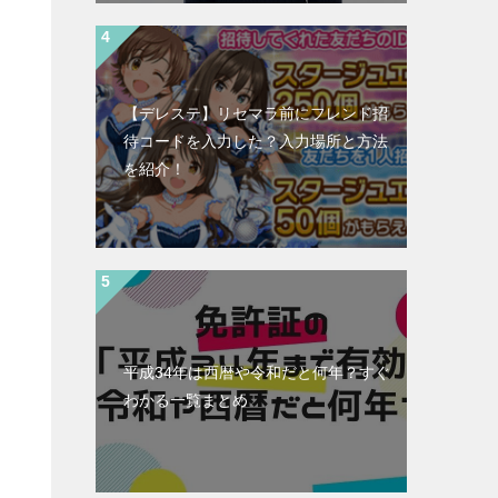
【デレステ】リセマラ前にフレンド招
待コードを入力した？入力場所と方法
を紹介！
平成34年は西暦や令和だと何年？すぐ
わかる一覧まとめ