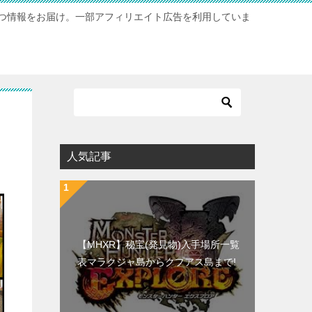
つ情報をお届け。一部アフィリエイト広告を利用していま
人気記事
【MHXR】秘宝(発見物)入手場所一覧
表マラクジャ島からクプアス島まで!