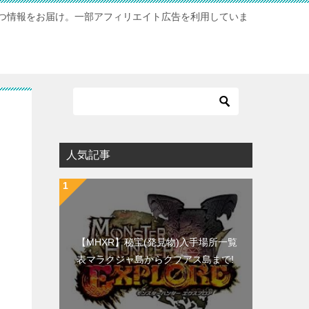
つ情報をお届け。一部アフィリエイト広告を利用していま
人気記事
【MHXR】秘宝(発見物)入手場所一覧
表マラクジャ島からクプアス島まで!