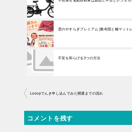
子供乗せ電動自転車は新品と中古とレンタル
雲のやすらぎプレミアム |敷布団と極マット
不安を和らげる3つの方法
投
Looopでんき申し込んでみた開通までの流れ
稿
ナ
コメントを残す
ビ
ゲ