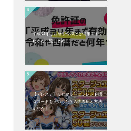
平成34年は西暦や令和だと何年？すぐ
わかる一覧まとめ
【デレステ】リセマラ前にフレンド招
待コードを入力した？入力場所と方法
を紹介！