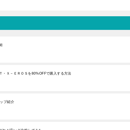
術
・Ｘ－ＥＲＯＳを80%OFFで購入する方法
ナップ紹介